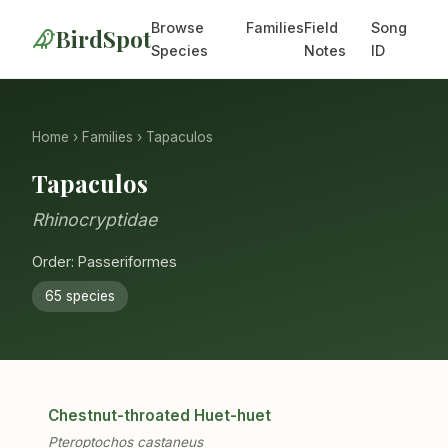
Browse
Families
Field
Song
BirdSpot
Species
Notes
ID
Home
›
Families
› Tapaculos
Tapaculos
Rhinocryptidae
Order: Passeriformes
65 species
Chestnut-throated Huet-huet
Pteroptochos castaneus