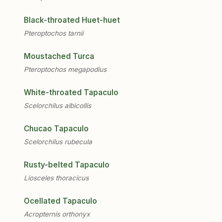
Black-throated Huet-huet
Pteroptochos tarnii
Moustached Turca
Pteroptochos megapodius
White-throated Tapaculo
Scelorchilus albicollis
Chucao Tapaculo
Scelorchilus rubecula
Rusty-belted Tapaculo
Liosceles thoracicus
Ocellated Tapaculo
Acropternis orthonyx